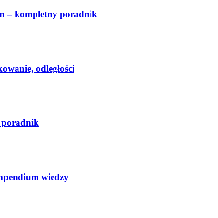
ym – kompletny poradnik
owanie, odległości
 poradnik
ompendium wiedzy