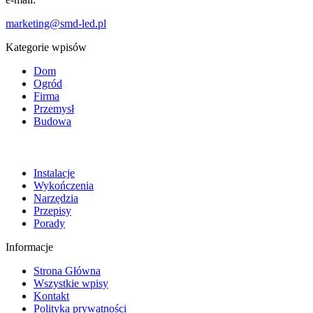
marketing@smd-led.pl
Kategorie wpisów
Dom
Ogród
Firma
Przemysł
Budowa
Instalacje
Wykończenia
Narzędzia
Przepisy
Porady
Informacje
Strona Główna
Wszystkie wpisy
Kontakt
Polityka prywatności