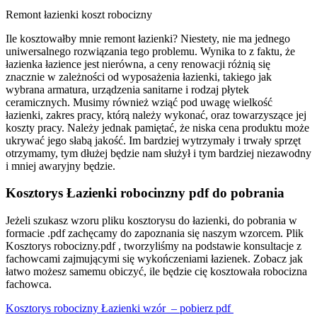
Remont łazienki koszt robocizny
Ile kosztowałby mnie remont łazienki? Niestety, nie ma jednego
uniwersalnego rozwiązania tego problemu. Wynika to z faktu, że
łazienka łazience jest nierówna, a ceny renowacji różnią się
znacznie w zależności od wyposażenia łazienki, takiego jak
wybrana armatura, urządzenia sanitarne i rodzaj płytek
ceramicznych. Musimy również wziąć pod uwagę wielkość
łazienki, zakres pracy, którą należy wykonać, oraz towarzyszące jej
koszty pracy. Należy jednak pamiętać, że niska cena produktu może
ukrywać jego słabą jakość. Im bardziej wytrzymały i trwały sprzęt
otrzymamy, tym dłużej będzie nam służył i tym bardziej niezawodny
i mniej awaryjny będzie.
Kosztorys Łazienki robocinzny pdf do pobrania
Jeżeli szukasz wzoru pliku kosztorysu do łazienki, do pobrania w
formacie .pdf zachęcamy do zapoznania się naszym wzorcem. Plik
Kosztorys robocizny.pdf , tworzyliśmy na podstawie konsultacje z
fachowcami zajmującymi się wykończeniami łazienek. Zobacz jak
łatwo możesz samemu obiczyć, ile będzie cię kosztowała robocizna
fachowca.
Kosztorys robocizny Łazienki wzór – pobierz pdf