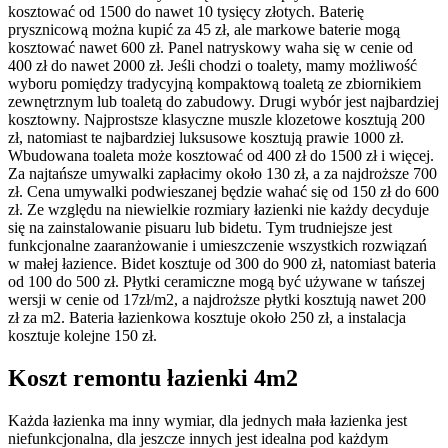
kosztować od 1500 do nawet 10 tysięcy złotych. Baterię
prysznicową można kupić za 45 zł, ale markowe baterie mogą
kosztować nawet 600 zł. Panel natryskowy waha się w cenie od
400 zł do nawet 2000 zł. Jeśli chodzi o toalety, mamy możliwość
wyboru pomiędzy tradycyjną kompaktową toaletą ze zbiornikiem
zewnętrznym lub toaletą do zabudowy. Drugi wybór jest najbardziej
kosztowny. Najprostsze klasyczne muszle klozetowe kosztują 200
zł, natomiast te najbardziej luksusowe kosztują prawie 1000 zł.
Wbudowana toaleta może kosztować od 400 zł do 1500 zł i więcej.
Za najtańsze umywalki zapłacimy około 130 zł, a za najdroższe 700
zł. Cena umywalki podwieszanej będzie wahać się od 150 zł do 600
zł. Ze względu na niewielkie rozmiary łazienki nie każdy decyduje
się na zainstalowanie pisuaru lub bidetu. Tym trudniejsze jest
funkcjonalne zaaranżowanie i umieszczenie wszystkich rozwiązań
w małej łazience. Bidet kosztuje od 300 do 900 zł, natomiast bateria
od 100 do 500 zł. Płytki ceramiczne mogą być używane w tańszej
wersji w cenie od 17zł/m2, a najdroższe płytki kosztują nawet 200
zł za m2. Bateria łazienkowa kosztuje około 250 zł, a instalacja
kosztuje kolejne 150 zł.
Koszt remontu łazienki 4m2
Każda łazienka ma inny wymiar, dla jednych mała łazienka jest
niefunkcjonalna, dla jeszcze innych jest idealna pod każdym