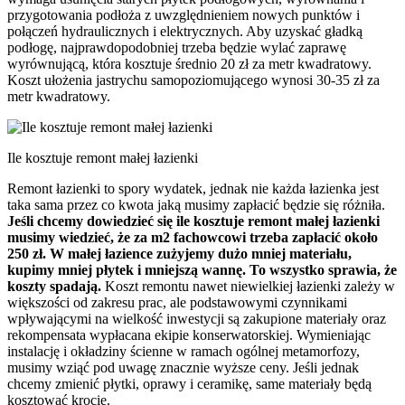
przygotowania podłoża z uwzględnieniem nowych punktów i
połączeń hydraulicznych i elektrycznych. Aby uzyskać gładką
podłogę, najprawdopodobniej trzeba będzie wylać zaprawę
wyrównującą, która kosztuje średnio 20 zł za metr kwadratowy.
Koszt ułożenia jastrychu samopoziomującego wynosi 30-35 zł za
metr kwadratowy.
Ile kosztuje remont małej łazienki
Remont łazienki to spory wydatek, jednak nie każda łazienka jest
taka sama przez co kwota jaką musimy zapłacić będzie się różniła.
Jeśli chcemy dowiedzieć się ile kosztuje remont małej łazienki
musimy wiedzieć, że za m2 fachowcowi trzeba zapłacić około
250 zł. W małej łazience zużyjemy dużo mniej materiału,
kupimy mniej płytek i mniejszą wannę. To wszystko sprawia, że
koszty spadają.
Koszt remontu nawet niewielkiej łazienki zależy w
większości od zakresu prac, ale podstawowymi czynnikami
wpływającymi na wielkość inwestycji są zakupione materiały oraz
rekompensata wypłacana ekipie konserwatorskiej. Wymieniając
instalację i okładziny ścienne w ramach ogólnej metamorfozy,
musimy wziąć pod uwagę znacznie wyższe ceny. Jeśli jednak
chcemy zmienić płytki, oprawy i ceramikę, same materiały będą
kosztować krocie.