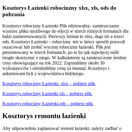
Kosztorys Łazienki robocinzny xlsx, xls, ods do
pobrania
Kosztorys robocizny Łazienki Plik edytowalny- zamieszczamy
wzorzec pliku możliwego do edycji w trzech różnych formatach dla
ludzi zainteresowanych. Pierwszy format to xlsx, dugi xls a trzeci
ods. Kosztorys Łazienki – robocizna ten w łatwy sposób pozwoli
oszacować lub zrobić wycenę robocizny łazienki. Plik jest
prezentowany w trzech formatach: po to by jak najwięcej osób
mogło skorzystać z niego. W kalkulatorze są zamieszczone średnie
ceny obowiązujące na rok 2022. Zapytaliśmy około 30
wykonawców i uśredniliśmy cenę za montaż. Kosztorys i
ankietowani byli z województwa łódzkiego.
Kosztorys robocizny Łazienki. xlsx – pobierz plik
Kosztorys robocizny Łazienki xls – pobierz plik
Kosztorys robocizny Łazienki.ods – pobierz plik
Kosztorys remontu łazienki
Aby odpowiednio zaplanować remont łazienki, należy zadbać o