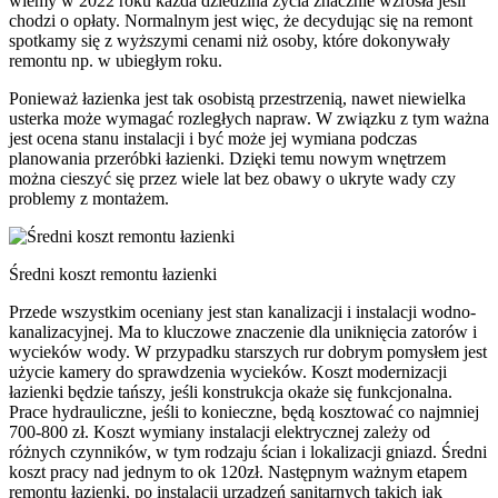
wiemy w 2022 roku każda dziedzina życia znacznie wzrosła jeśli
chodzi o opłaty. Normalnym jest więc, że decydując się na remont
spotkamy się z wyższymi cenami niż osoby, które dokonywały
remontu np. w ubiegłym roku.
Ponieważ łazienka jest tak osobistą przestrzenią, nawet niewielka
usterka może wymagać rozległych napraw. W związku z tym ważna
jest ocena stanu instalacji i być może jej wymiana podczas
planowania przeróbki łazienki. Dzięki temu nowym wnętrzem
można cieszyć się przez wiele lat bez obawy o ukryte wady czy
problemy z montażem.
Średni koszt remontu łazienki
Przede wszystkim oceniany jest stan kanalizacji i instalacji wodno-
kanalizacyjnej. Ma to kluczowe znaczenie dla uniknięcia zatorów i
wycieków wody. W przypadku starszych rur dobrym pomysłem jest
użycie kamery do sprawdzenia wycieków. Koszt modernizacji
łazienki będzie tańszy, jeśli konstrukcja okaże się funkcjonalna.
Prace hydrauliczne, jeśli to konieczne, będą kosztować co najmniej
700-800 zł. Koszt wymiany instalacji elektrycznej zależy od
różnych czynników, w tym rodzaju ścian i lokalizacji gniazd. Średni
koszt pracy nad jednym to ok 120zł. Następnym ważnym etapem
remontu łazienki, po instalacji urządzeń sanitarnych takich jak