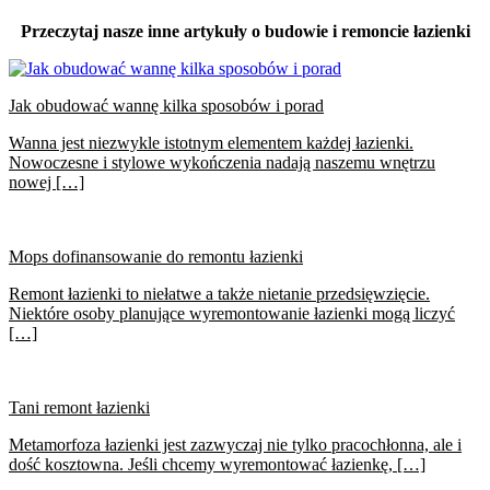
Przeczytaj nasze inne artykuły o budowie i remoncie łazienki
Jak obudować wannę kilka sposobów i porad
Wanna jest niezwykle istotnym elementem każdej łazienki.
Nowoczesne i stylowe wykończenia nadają naszemu wnętrzu
nowej […]
Mops dofinansowanie do remontu łazienki
Remont łazienki to niełatwe a także nietanie przedsięwzięcie.
Niektóre osoby planujące wyremontowanie łazienki mogą liczyć
[…]
Tani remont łazienki
Metamorfoza łazienki jest zazwyczaj nie tylko pracochłonna, ale i
dość kosztowna. Jeśli chcemy wyremontować łazienkę, […]