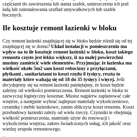
częściami do zawieszenia lub stania szafek, umieszczenia ich pod
ladą lub zainstalowania szuflad umywalkowych lub szafek
bocznych.
Ile kosztuje remont łazienki w bloku
Czy remont łazienki znajdującej się w bloku będzie różnił się od tej
znajdującej się w domu?
Układ instalacji w pomieszczeniu ma
wpływ na to ile kosztuje remont łazienki w bloku, koszt takiego
remontu często jest lekko większy, iż na małej powierzchni
musimy zamieścić wiele elementów. Przyjmując że łazienka ma
wielkość około 5m2 sam koszt robocizny z przyłączami,
płytkami , sanitariatami to koszt rzędu 8 tysięcy, reszta to
materiały które wahają się od 18 do 35 tysięcy i więcej.
Jeśli
decydujemy się na remont łazienki pamiętajmy, że koszt będzie
zależny od wielkości pomieszczenia. Remont łazienki w bloku to
zazwyczaj logistyczny koszmar. Musisz najpierw zaplanować całe
wnętrze, a następnie wybrać najlepsze materiały wykończeniowe,
ceramikę i meble łazienkowe, zanim obliczysz koszt remontu. Koszt
przebudowy łazienki zależy od wielu rzeczy. Czynniki te obejmują
wielkość pomieszczenia, materiały użyte do renowacji i
wykończenia wnętrza, zakres świadczonych usług, ich jakość oraz
wiedzę zespołu remontowego.