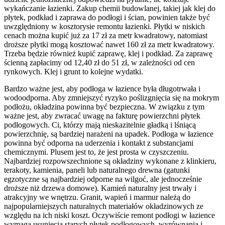
wykańczanie łazienki. Zakup chemii budowlanej, takiej jak klej do
płytek, podkład i zaprawa do podłogi i ścian, powinien także być
uwzględniony w kosztorysie remontu łazienki. Płytki w niskich
cenach można kupić już za 17 zł za metr kwadratowy, natomiast
droższe płytki mogą kosztować nawet 160 zł za metr kwadratowy.
Trzeba będzie również kupić zaprawę, klej i podkład. Za zaprawę
ścienną zapłacimy od 12,40 zł do 51 zł, w zależności od cen
rynkowych. Klej i grunt to kolejne wydatki.
Bardzo ważne jest, aby podłoga w łazience była długotrwała i
wodoodporna. Aby zmniejszyć ryzyko poślizgnięcia się na mokrym
podłożu, okładzina powinna być bezpieczna. W związku z tym
ważne jest, aby zwracać uwagę na fakturę powierzchni płytek
podłogowych. Ci, którzy mają nieskazitelnie gładką i lśniącą
powierzchnię, są bardziej narażeni na upadek. Podłoga w łazience
powinna być odporna na uderzenia i kontakt z substancjami
chemicznymi. Plusem jest to, że jest prosta w czyszczeniu.
Najbardziej rozpowszechnione są okładziny wykonane z klinkieru,
terakoty, kamienia, paneli lub naturalnego drewna (gatunki
egzotyczne są najbardziej odporne na wilgoć, ale jednocześnie
droższe niż drzewa domowe). Kamień naturalny jest trwały i
atrakcyjny we wnętrzu. Granit, wapień i marmur należą do
najpopularniejszych naturalnych materiałów okładzinowych ze
względu na ich niski koszt. Oczywiście remont podłogi w łazience
wymaga usunięcia starych płytek podłogowych, wyrównania i