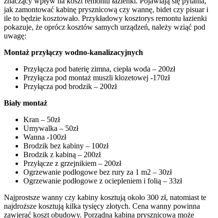
znaczący wpływ na koszt remontu łazienki. Pojawiają się pytania,
jak zamontować kabinę prysznicową czy wannę, bidet czy pisuar i
ile to będzie kosztowało. Przykładowy kosztorys remontu łazienki
pokazuje, że oprócz kosztów samych urządzeń, należy wziąć pod
uwagę:
Montaż przyłączy wodno-kanalizacyjnych
Przyłącza pod baterię zimna, ciepła woda – 200zł
Przyłącza pod montaż muszli klozetowej -170zł
Przyłącza pod brodzik – 200zł
Biały montaż
Kran – 50zł
Umywalka – 50zł
Wanna -100zł
Brodzik bez kabiny – 100zł
Brodzik z kabiną – 200zł
Przyłącze z grzejnikiem – 200zł
Ogrzewanie podłogowe bez rury za 1 m2 – 30zł
Ogrzewanie podłogowe z ociepleniem i folią – 33zł
Najprostsze wanny czy kabiny kosztują około 300 zł, natomiast te
najdroższe kosztują kilka tysięcy złotych. Cena wanny powinna
zawierać koszt obudowy. Porządna kabina prysznicowa może