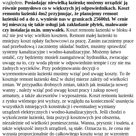
względem.
Posiadając niewielką łazienkę możemy urządzić ją
równie pomysłowo co w większych jej odpowiednikach. Koszt
remontu łazienki 4m2 przyjmując, że planujemy remont
łazienki od a do z, wyniesie nas w granicach 25600zł. W cenie
tej mieszczą się takie usługi jak zakładanie płytek, malowanie
czy instalacja m.in. umywalek.
Koszt remontu łazienki w bloku 4
m2 nie jest więc wielkim kosztem. Remont małej łazienki to
mniejszy koszt opłaty fachowcowi za pracę. Zanim zaczniemy prace
nad przebudową i zaczniemy układać budżet, musimy sprawdzić
systemy kanalizacyjne i wodno-kanalizacyjne. Możemy łatwo
ustalić, czy będziemy musieli zaangażować hydraulika, zwracając
uwagę na to, czy woda płynie w odpowiednim tempie i czy nie ma
żadnych wycieków. Przy podejmowaniu decyzji o
wyremontowaniu łazienki musimy wziąć pod uwagę koszty. To ile
kosztuje remont łazienki 4m2 w dużej mierze zależy od wielkości
zmian. W przypadku drobnych zmian, takich jak instalacja nowej
wanny , należy wziąć pod uwagę koszt pracy i zakup nowej
armatury, a także akcesoriów i wyposażenia. Koszt remontu łazienki
z rynku wtórnego jest wyższy, ze względu na konieczność usunięcia
wszystkich istniejących konstrukcji i ewentualnej wymiany
urządzeń elektrycznych i wodno-kanalizacyjnych. Jeśli chodzi o
wykończenie łazienki, lista pozycji kosztowych jest obszerna,
niezależnie od wielkości pomieszczenia. Wanna, prysznic i toaleta, a
także większość innych urządzeń, są stałe. Oznacza to, że cena nie
wzrasta proporcjonalnie do całkowitego kosztu wraz ze wzrostem