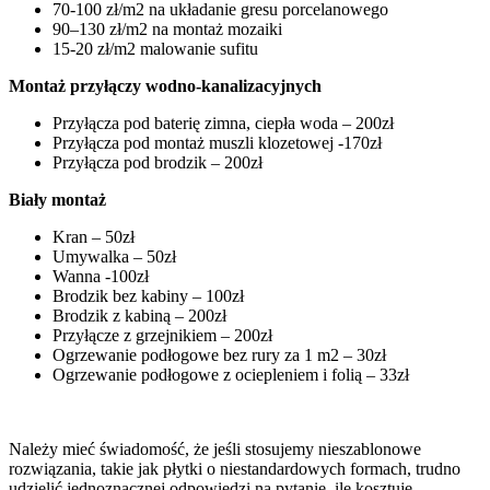
70-100 zł/m2 na układanie gresu porcelanowego
90–130 zł/m2 na montaż mozaiki
15-20 zł/m2 malowanie sufitu
Montaż przyłączy wodno-kanalizacyjnych
Przyłącza pod baterię zimna, ciepła woda – 200zł
Przyłącza pod montaż muszli klozetowej -170zł
Przyłącza pod brodzik – 200zł
Biały montaż
Kran – 50zł
Umywalka – 50zł
Wanna -100zł
Brodzik bez kabiny – 100zł
Brodzik z kabiną – 200zł
Przyłącze z grzejnikiem – 200zł
Ogrzewanie podłogowe bez rury za 1 m2 – 30zł
Ogrzewanie podłogowe z ociepleniem i folią – 33zł
Należy mieć świadomość, że jeśli stosujemy nieszablonowe
rozwiązania, takie jak płytki o niestandardowych formach, trudno
udzielić jednoznacznej odpowiedzi na pytanie, ile kosztuje