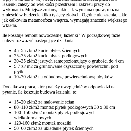
łazienki zależy od wielkości przestrzeni i zakresu pracy do
wykonania. Mniejsze zmiany, takie jak wymiana opraw, można
zmieścić w budżecie kilku tysięcy złotych. Ogólne ulepszenia, takie
jak całkowita metamorfoza wnętrza, wymagają znacznie większego
wkładu.
Ile kosztuje remont nowoczesnej łazienki? W początkowej fazie
należy rozważyć następujące działania:
45–55 zł/m2 kucie płytek ściennych
25–35 zł/m2 kucie płytek podłogowych
30–35 zł/m2 jastrych samopoziomujący o grubości do 4 cm
5-7 zł/ m2 za gruntowanie czyszczonej powierzchni pod
płytki
10–30 zł/m2 na odbudowę powierzchniową ubytków.
Dodatkowa praca, którą należy uwzględnić w odpowiedzi na
pytanie, ile kosztuje budowa łazienki, to:
15–20 zł/m2 za malowanie ścian
80–110 zł/m2 montaż płytek podłogowych 30 x 30 cm
100–150 zł/m2 montaż płytek podłogowych
wielkoformatowych
120-160 zł/m2 montaż mozaiki
50–60 zł/m2 za układanie płytek ściennych