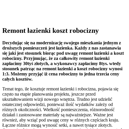
Remont łazienki koszt robocizny
Decydując się na modernizację swojego mieszkania jednym z
droższych pomieszczeń jest łazienka. Każdy z nas zastanawia
się jaki jest stosunek biorąc pod uwagę remont łazienki a koszt
robocizny. Przyjmując, że za całkowity remont łazienki
zapłacimy 30tyś złotych, a wykonawcy zapłacimy 8tys. wtedy
stosunek patrząc na remont łazienki a koszt robocizny wynosi
1:3. Możemy przyjąć iż cena robocizny to jedna trzecia ceny
całych kosztów.
Temat tego, ile kosztuje remont łazienki i robocizna, pojawia się
często na etapie planowania projektu, jeszcze przed
ukształtowaniem wizji nowego wnętrza. Trudno jest udzielić
ostatecznej odpowiedzi, ponieważ ilość wydatków zależy od
różnych okoliczności. Wielkość pomieszczenia, różnorodność
działań i zastosowane materiały są najważniejsze. Ważne jest
również, aby wziąć pod uwagę ceny w różnych częściach kraju.
Łączne różnice mogą wynosić setki, a nawet tysiące złotych.