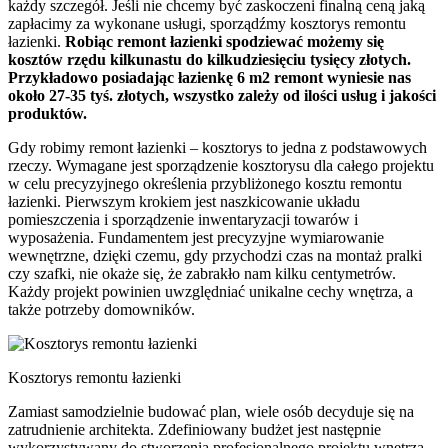
każdy szczegół. Jeśli nie chcemy być zaskoczeni finalną ceną jaką
zapłacimy za wykonane usługi, sporządźmy kosztorys remontu
łazienki.
Robiąc remont łazienki spodziewać możemy się
kosztów rzędu kilkunastu do kilkudziesięciu tysięcy złotych.
Przykładowo posiadając łazienkę 6 m2 remont wyniesie nas
około 27-35 tyś. złotych, wszystko zależy od ilości usług i jakości
produktów.
Gdy robimy remont łazienki – kosztorys to jedna z podstawowych
rzeczy. Wymagane jest sporządzenie kosztorysu dla całego projektu
w celu precyzyjnego określenia przybliżonego kosztu remontu
łazienki. Pierwszym krokiem jest naszkicowanie układu
pomieszczenia i sporządzenie inwentaryzacji towarów i
wyposażenia. Fundamentem jest precyzyjne wymiarowanie
wewnętrzne, dzięki czemu, gdy przychodzi czas na montaż pralki
czy szafki, nie okaże się, że zabrakło nam kilku centymetrów.
Każdy projekt powinien uwzględniać unikalne cechy wnętrza, a
także potrzeby domowników.
Kosztorys remontu łazienki
Zamiast samodzielnie budować plan, wiele osób decyduje się na
zatrudnienie architekta. Zdefiniowany budżet jest następnie
wykorzystywany do stworzenia profesjonalnego projektu wnętrza –