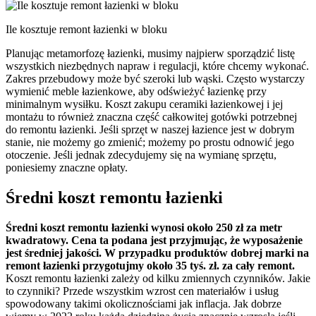
Ile kosztuje remont łazienki w bloku
Planując metamorfozę łazienki, musimy najpierw sporządzić listę
wszystkich niezbędnych napraw i regulacji, które chcemy wykonać.
Zakres przebudowy może być szeroki lub wąski. Często wystarczy
wymienić meble łazienkowe, aby odświeżyć łazienkę przy
minimalnym wysiłku. Koszt zakupu ceramiki łazienkowej i jej
montażu to również znaczna część całkowitej gotówki potrzebnej
do remontu łazienki. Jeśli sprzęt w naszej łazience jest w dobrym
stanie, nie możemy go zmienić; możemy po prostu odnowić jego
otoczenie. Jeśli jednak zdecydujemy się na wymianę sprzętu,
poniesiemy znaczne opłaty.
Średni koszt remontu łazienki
Średni koszt remontu łazienki wynosi około 250 zł za metr
kwadratowy. Cena ta podana jest przyjmując, że wyposażenie
jest średniej jakości. W przypadku produktów dobrej marki na
remont łazienki przygotujmy około 35 tyś. zł. za cały remont.
Koszt remontu łazienki zależy od kilku zmiennych czynników. Jakie
to czynniki? Przede wszystkim wzrost cen materiałów i usług
spowodowany takimi okolicznościami jak inflacja. Jak dobrze