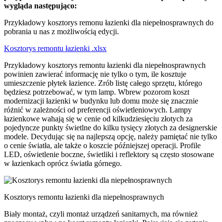
wygląda następująco:
Przykładowy kosztorys remonu łazienki dla niepełnosprawnych do
pobrania u nas z możliwością edycji.
Kosztorys remontu łazienki .xlsx
Przykładowy kosztorys remontu łazienki dla niepełnosprawnych
powinien zawierać informację nie tylko o tym, ile kosztuje
umieszczenie płytek łazience. Zrób listę całego sprzętu, którego
będziesz potrzebować, w tym lamp. Wbrew pozorom koszt
modernizacji łazienki w budynku lub domu może się znacznie
różnić w zależności od preferencji oświetleniowych. Lampy
łazienkowe wahają się w cenie od kilkudziesięciu złotych za
pojedyncze punkty świetlne do kilku tysięcy złotych za designerskie
modele. Decydując się na najlepszą opcję, należy pamiętać nie tylko
o cenie światła, ale także o koszcie późniejszej operacji. Profile
LED, oświetlenie boczne, świetliki i reflektory są często stosowane
w łazienkach oprócz światła górnego.
Kosztorys remontu łazienki dla niepełnosprawnych
Biały montaż, czyli montaż urządzeń sanitarnych, ma również