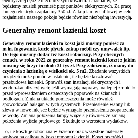
elektrycznej będzie nieco niższym kosztem. Zakładamy, że
będziemy musieli przenieść pięć punktów elektrycznych. Za pracę
taniego elektryka zapłacimy 350 zł. Zakup lampy sufitowej w celu
rozjaśnienia naszego pokoju będzie również niezbędną inwestycją.
Generalny remont łazienki koszt
Generalny remont łazienki to koszt jaki musimy ponieść za
m.in. fugowanie, kucie płytek, zakup mebli czy umywalek itp.
Do tego musimy dodać też koszt robocizny. Przy obecnych
cenach, w roku 2022 za generalny remont łazienki koszt z jakim
musimy się liczyć to około 31 tyś zł. Przy założeniu, iż mamy do
czynienia z łazienką o wielkości ok. 5 m2.
Zbadanie wszystkich
urządzeń może pomóc w ustaleniu, ile będzie kosztować
przebudowa łazienki. Sprawdź stan instalacji elektrycznych i
wodno-kanalizacyjnych; jeśli wymagają naprawy, najlepiej zrobić to
przed wprowadzeniem ostatecznych poprawek na ścianach i
podłogach. Zmiana układu pomieszczenia może również
spowodować bałagan w tych systemach. Przeniesienie wanny lub
zlewu w nowe miejsce będzie wymagało przeniesienia zaopatrzenia
w wodę. Zmiana położenia lampy wiąże się również ze zmianą
położenia wyjścia prądowego. Skutkuje to wzrostem wydatków.
To, ile kosztuje robocizna w łazience oraz wszystkie materiały
wpływa na całkowity koszt remontu łazienki. Koszt przeróbki