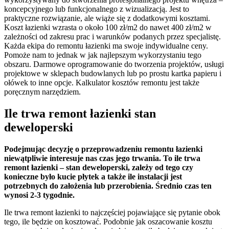
koncepcyjnego lub funkcjonalnego z wizualizacją. Jest to
praktyczne rozwiązanie, ale wiąże się z dodatkowymi kosztami.
Koszt łazienki wzrasta o około 100 zł/m2 do nawet 400 zł/m2 w
zależności od zakresu prac i warunków podanych przez specjalistę.
Każda ekipa do remontu łazienki ma swoje indywidualne ceny.
Pomoże nam to jednak w jak najlepszym wykorzystaniu tego
obszaru. Darmowe oprogramowanie do tworzenia projektów, usługi
projektowe w sklepach budowlanych lub po prostu kartka papieru i
ołówek to inne opcje. Kalkulator kosztów remontu jest także
poręcznym narzędziem.
Ile trwa remont łazienki stan
deweloperski
Podejmując decyzję o przeprowadzeniu remontu łazienki
niewątpliwie interesuje nas czas jego trwania. To ile trwa
remont łazienki – stan deweloperski, zależy od tego czy
konieczne było kucie płytek a także ile instalacji jest
potrzebnych do założenia lub przerobienia. Średnio czas ten
wynosi 2-3 tygodnie.
Ile trwa remont łazienki to najczęściej pojawiające się pytanie obok
tego, ile będzie on kosztować. Podobnie jak oszacowanie kosztu