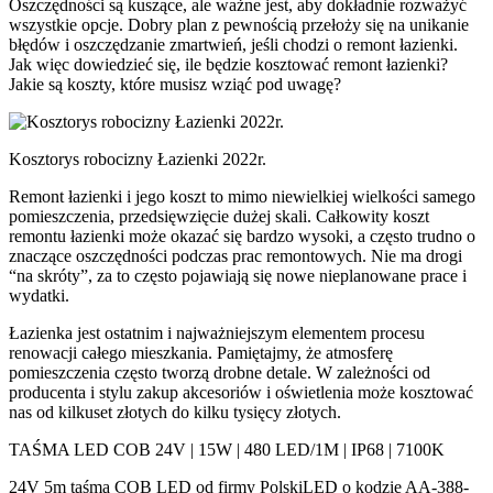
Oszczędności są kuszące, ale ważne jest, aby dokładnie rozważyć
wszystkie opcje. Dobry plan z pewnością przełoży się na unikanie
błędów i oszczędzanie zmartwień, jeśli chodzi o remont łazienki.
Jak więc dowiedzieć się, ile będzie kosztować remont łazienki?
Jakie są koszty, które musisz wziąć pod uwagę?
Kosztorys robocizny Łazienki 2022r.
Remont łazienki i jego koszt to mimo niewielkiej wielkości samego
pomieszczenia, przedsięwzięcie dużej skali. Całkowity koszt
remontu łazienki może okazać się bardzo wysoki, a często trudno o
znaczące oszczędności podczas prac remontowych. Nie ma drogi
“na skróty”, za to często pojawiają się nowe nieplanowane prace i
wydatki.
Łazienka jest ostatnim i najważniejszym elementem procesu
renowacji całego mieszkania. Pamiętajmy, że atmosferę
pomieszczenia często tworzą drobne detale. W zależności od
producenta i stylu zakup akcesoriów i oświetlenia może kosztować
nas od kilkuset złotych do kilku tysięcy złotych.
TAŚMA LED COB 24V | 15W | 480 LED/1M | IP68 | 7100K
24V 5m taśma COB LED od firmy PolskiLED o kodzie AA-388-