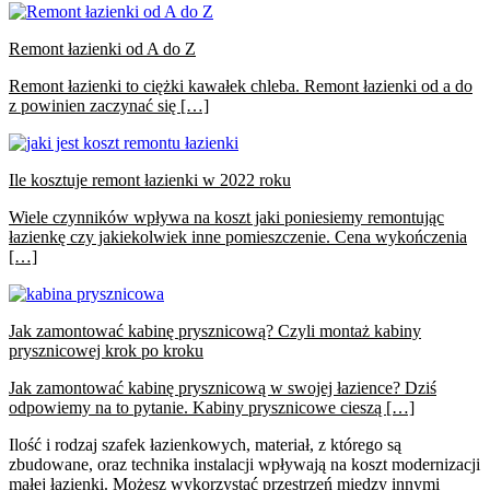
Remont łazienki od A do Z
Remont łazienki to ciężki kawałek chleba. Remont łazienki od a do
z powinien zaczynać się […]
Ile kosztuje remont łazienki w 2022 roku
Wiele czynników wpływa na koszt jaki poniesiemy remontując
łazienkę czy jakiekolwiek inne pomieszczenie. Cena wykończenia
[…]
Jak zamontować kabinę prysznicową? Czyli montaż kabiny
prysznicowej krok po kroku
Jak zamontować kabinę prysznicową w swojej łazience? Dziś
odpowiemy na to pytanie. Kabiny prysznicowe cieszą […]
Ilość i rodzaj szafek łazienkowych, materiał, z którego są
zbudowane, oraz technika instalacji wpływają na koszt modernizacji
małej łazienki. Możesz wykorzystać przestrzeń między innymi