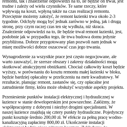
remontu, tak i znalezienie odpowiedzi na to, ile będzie on trwał, jest
trudne i zależy od wielu czynników. Te same rzeczy, które
wpływają na koszt, wpłyną także na czas realizacji remontu.
Przeciętnie możemy założyć, że remont łazienki trwa około 2-3
tygodnie. Odchyły mogą być jednak zarówno w jedną, jak i drugą
stronę, przy czym raczej czas ten się wydłuża, niż skraca.
Znalezienie odpowiedzi na to, ile będzie trwał remont łazienki, jest,
podobnie jak w przypadku tego, ile trwa budowa domu jedynie
przybliżona. Dobrze przygotowany plan pozwoli nam jednak w
miarę możliwości dobrze oszacować czas jego trwania.
Wynagrodzenie za wszystkie prace jest często negocjowane, ale
warto zauważyć, że szersze obszary i zakresy działalności mogą
skutkować atrakcyjnymi obniżkami. Chociaż całkowity koszt będzie
wyższy, w porównaniu do kosztu remontu małej łazienki w bloku,
będzie bardziej opłacalny w przeliczeniu na metr kwadratowy. W
rezultacie, planując remont, zastanów się, czy opłacalne jest
zatrudnienie firmy, która może obsłużyć wszystkie aspekty projektu.
Przeniesienie punktów instalacji elektrycznej i hydraulicznej w
łazience w stanie deweloperskim jest powszechne. Załóżmy, że
współpracujemy z dobrymi i niezbyt drogimi specjalistami. W
naszej łazience znajdują się cztery punkty hydrauliczne. Pojedynczy
punkt kosztuje średnio 200,00 zł. W efekcie za pełną pracę wodno-
kanalizacyjną zapłacimy 800,00 zł. Ukończenie instalacji