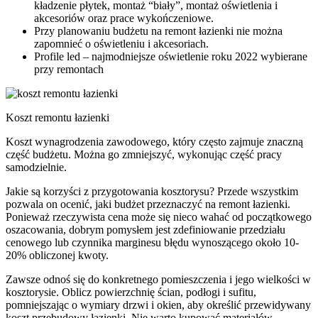
kładzenie płytek, montaż “biały”, montaż oświetlenia i
akcesoriów oraz prace wykończeniowe.
Przy planowaniu budżetu na remont łazienki nie można
zapomnieć o oświetleniu i akcesoriach.
Profile led – najmodniejsze oświetlenie roku 2022 wybierane
przy remontach
Koszt remontu łazienki
Koszt wynagrodzenia zawodowego, który często zajmuje znaczną
część budżetu. Można go zmniejszyć, wykonując część pracy
samodzielnie.
Jakie są korzyści z przygotowania kosztorysu? Przede wszystkim
pozwala on ocenić, jaki budżet przeznaczyć na remont łazienki.
Ponieważ rzeczywista cena może się nieco wahać od początkowego
oszacowania, dobrym pomysłem jest zdefiniowanie przedziału
cenowego lub czynnika marginesu błędu wynoszącego około 10-
20% obliczonej kwoty.
Zawsze odnoś się do konkretnego pomieszczenia i jego wielkości w
kosztorysie. Oblicz powierzchnię ścian, podłogi i sufitu,
pomniejszając o wymiary drzwi i okien, aby określić przewidywany
koszt przebudowy łazienki. Nie warto kupować materiałów