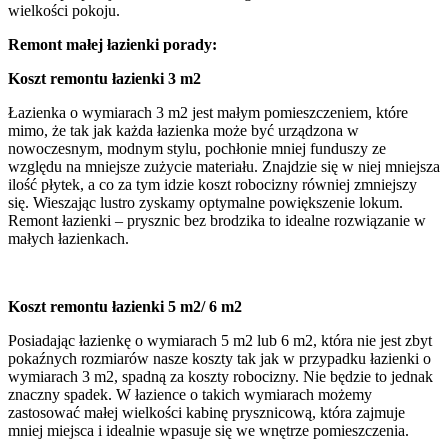
wielkości pokoju.
Remont małej łazienki porady:
Koszt remontu łazienki 3 m2
Łazienka o wymiarach 3 m2 jest małym pomieszczeniem, które
mimo, że tak jak każda łazienka może być urządzona w
nowoczesnym, modnym stylu, pochłonie mniej funduszy ze
względu na mniejsze zużycie materiału. Znajdzie się w niej mniejsza
ilość płytek, a co za tym idzie koszt robocizny równiej zmniejszy
się. Wieszając lustro zyskamy optymalne powiększenie lokum.
Remont łazienki – prysznic bez brodzika to idealne rozwiązanie w
małych łazienkach.
Koszt remontu łazienki 5 m2/ 6 m2
Posiadając łazienkę o wymiarach 5 m2 lub 6 m2, która nie jest zbyt
pokaźnych rozmiarów nasze koszty tak jak w przypadku łazienki o
wymiarach 3 m2, spadną za koszty robocizny. Nie będzie to jednak
znaczny spadek. W łazience o takich wymiarach możemy
zastosować małej wielkości kabinę prysznicową, która zajmuje
mniej miejsca i idealnie wpasuje się we wnętrze pomieszczenia.