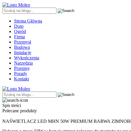
Strona Główna
Dom
Ogród
Firma
Przemysł
Budowa
Instalacje
Wykończenia
Narzędzia
Przepisy
Porady
Kontakt
Spis treści
Polecane produkty
NAŚWIETLACZ LED MHN 50W PREMIUM BARWA ZIMNOB