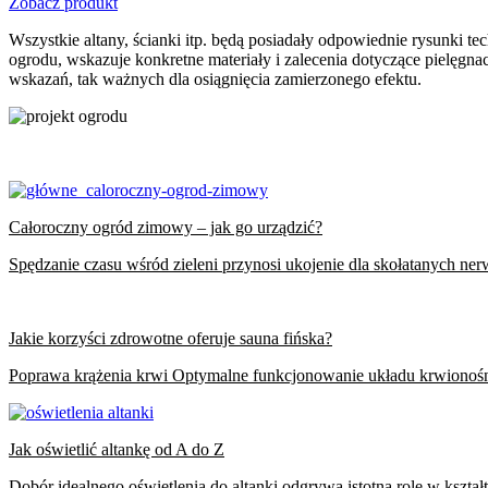
Zobacz produkt
Wszystkie altany, ścianki itp. będą posiadały odpowiednie rysunki t
ogrodu, wskazuje konkretne materiały i zalecenia dotyczące pielęgnac
wskazań, tak ważnych dla osiągnięcia zamierzonego efektu.
Całoroczny ogród zimowy – jak go urządzić?
Spędzanie czasu wśród zieleni przynosi ukojenie dla skołatanych ne
Jakie korzyści zdrowotne oferuje sauna fińska?
Poprawa krążenia krwi Optymalne funkcjonowanie układu krwionośne
Jak oświetlić altankę od A do Z
Dobór idealnego oświetlenia do altanki odgrywa istotną rolę w kszt