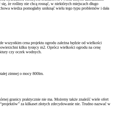
, że rośliny nie chcą rosnąć, w niektórych miejscach długo
Fachowa wiedza pomogłaby uniknąć wielu tego typu problemów i dała
de wszystkim cena projektu ogrodu zależna będzie od wielkości
owierzchni kilku tysięcy m2. Oprócz wielkości ogrodu na cenę
tektury czy oczek wodnych.
ałej zimnej o mocy 800lm.
órnej granicy praktycznie nie ma. Możemy także znaleźć wiele ofert
h “projektów” za kilkaset złotych zdecydowanie nie. Trudno nazwać w