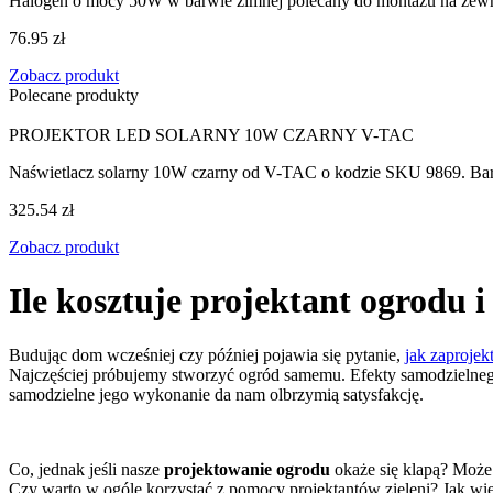
Halogen o mocy 50W w barwie zimnej polecany do montażu na zewną
76.95 zł
Zobacz produkt
Polecane produkty
PROJEKTOR LED SOLARNY 10W CZARNY V-TAC
Naświetlacz solarny 10W czarny od V-TAC o kodzie SKU 9869. Barwa
325.54 zł
Zobacz produkt
Ile kosztuje projektant ogrodu i
Budując dom wcześniej czy później pojawia się pytanie,
jak zaproje
Najczęściej próbujemy stworzyć ogród samemu. Efekty samodzielnego
samodzielne jego wykonanie da nam olbrzymią satysfakcję.
Co, jednak jeśli nasze
projektowanie ogrodu
okaże się klapą? Może
Czy warto w ogóle korzystać z pomocy projektantów zieleni? Jak wiele