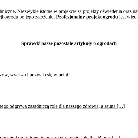
echniczne. Niezwykle istotne w projekcie są projekty oświetlenia oraz
ji ogrodu po jego założeniu.
Profesjonalny projekt ogrodu
jest więc
Sprawdź nasze pozostałe artykuły o ogrodach
rwów, wycisza i pozwala się w pełni […]
go odgrywa zasadniczą rolę dla naszego zdrowia, a sauna […]
ałtowaniu komfortowego oraz użytecznego zakątka. Biorąc […]