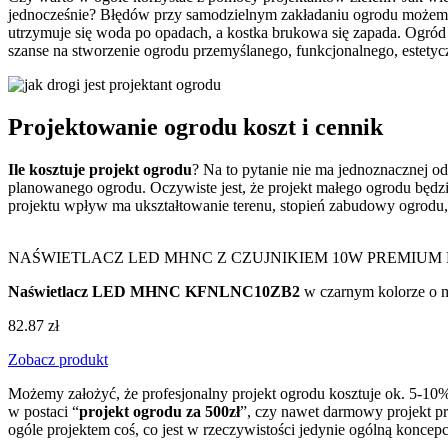
jednocześnie? Błędów przy samodzielnym zakładaniu ogrodu możemy p
utrzymuje się woda po opadach, a kostka brukowa się zapada. Ogród
szanse na stworzenie ogrodu przemyślanego, funkcjonalnego, estet
Projektowanie ogrodu koszt i cennik
Ile kosztuje projekt ogrodu
? Na to pytanie nie ma jednoznacznej o
planowanego ogrodu. Oczywiste jest, że projekt małego ogrodu będz
projektu wpływ ma ukształtowanie terenu, stopień zabudowy ogrodu, i
NAŚWIETLACZ LED MHNC Z CZUJNIKIEM 10W PREMIUM
Naświetlacz LED MHNC KFNLNC10ZB2
w czarnym kolorze o m
82.87 zł
Zobacz produkt
Możemy założyć, że profesjonalny projekt ogrodu kosztuje ok. 5-10% 
w postaci “
projekt ogrodu za 500zł
”, czy nawet darmowy projekt pr
ogóle projektem coś, co jest w rzeczywistości jedynie ogólną koncep