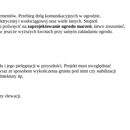
elementów. Przebieg dróg komunikacyjnych w ogrodzie,
elektrycznej i wodociągowej oraz wiele innych. Stopień
si poświęcić na
zaprojektowanie ogrodu marzeń
, łatwo zrozumieć,
i w jeszcze wyższych kwotach przy samym zakładaniu ogrodu.
 i jego pielęgnacji w przyszłości. Projekt musi uwzględniać
wraz ze sposobem wykończenia gruntu pod nimi czy stabilizacji
itektury itp.
y elewacji.