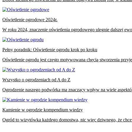
Oświetlenie ogrodowe 2024r.
W roku 2024, znaczenie oświetlenia ogrodowego ulegnie dalszej ewolu
Pełny poradnik: Oświetlenie ogrodu krok po kroku
Oświetlenie ogrodu jest często motywowana chęcią stworzenia przyje
Wszystko o ogrodzeniach od A do Z
Ogrodzenie naszego podwórka ma znaczący wpływ na wiele aspektów
Kamienie w ogrodzie kompendium wiedzy
Ogród to wizytówka każdego domostwa, nic więc dziwnego, że chce