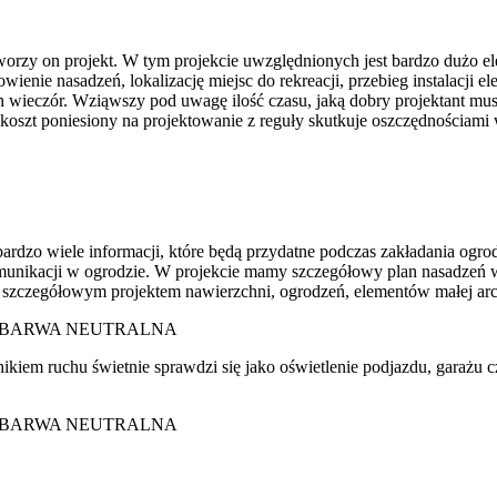
tworzy on projekt. W tym projekcie uwzględnionych jest bardzo dużo 
owienie nasadzeń, lokalizację miejsc do rekreacji, przebieg instalacji 
den wieczór. Wziąwszy pod uwagę ilość czasu, jaką dobry projektant mu
 koszt poniesiony na projektowanie z reguły skutkuje oszczędnościam
rdzo wiele informacji, które będą przydatne podczas zakładania ogrodu
 komunikacji w ogrodzie. W projekcie mamy szczegółowy plan nasadzeń 
 szczegółowym projektem nawierzchni, ogrodzeń, elementów małej arch
M BARWA NEUTRALNA
m ruchu świetnie sprawdzi się jako oświetlenie podjazdu, garażu cz
M BARWA NEUTRALNA