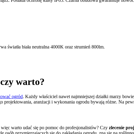
trz. Posiada ochronę klasy IP65. Czarna obudowa gwarantuje nowoc
 światła biała neutralna 4000K oraz strumień 800lm.
 czy warto?
ktować ogród
. Każdy właściciel nawet najmniejszej działki marzy bowi
 projektowania, aranżacji i wykonania ogrodu bywają różne. Na pewn
 więc warto udać się po pomoc do profesjonalistów? Czy
zlecenie pro
 osób przymierzających się do zakładania ogrodu, zna się na roślinnośc