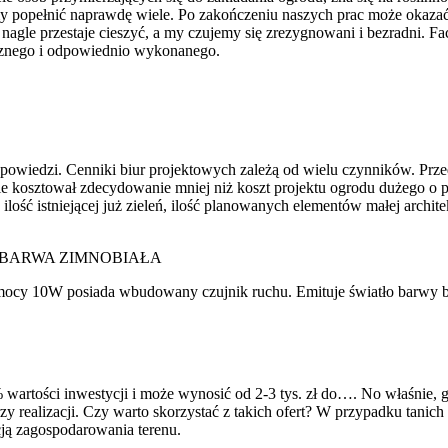
opełnić naprawdę wiele. Po zakończeniu naszych prac może okazać się
 nagle przestaje cieszyć, a my czujemy się zrezygnowani i bezradni. 
ycznego i odpowiednio wykonanego.
dpowiedzi. Cenniki biur projektowych zależą od wielu czynników. Prze
ie kosztował zdecydowanie mniej niż koszt projektu ogrodu dużego o p
lość istniejącej już zieleń, ilość planowanych elementów małej archi
 BARWA ZIMNOBIAŁA
ocy 10W posiada wbudowany czujnik ruchu. Emituje światło barwy bi
wartości inwestycji i może wynosić od 2-3 tys. zł do…. No właśnie, g
zy realizacji. Czy warto skorzystać z takich ofert? W przypadku tanic
cją zagospodarowania terenu.