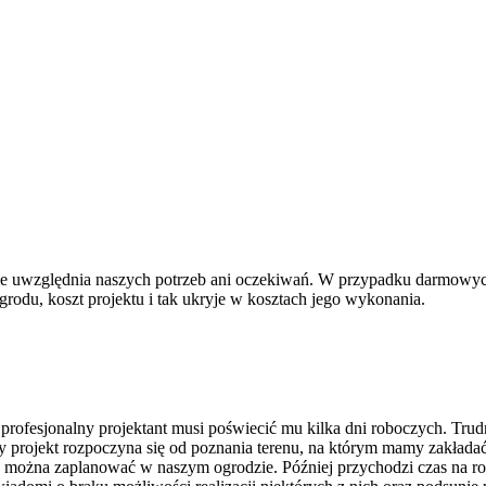
 nie uwzględnia naszych potrzeb ani oczekiwań. W przypadku darmowych
odu, koszt projektu i tak ukryje w kosztach jego wykonania.
rofesjonalny projektant musi poświecić mu kilka dni roboczych. Trud
projekt rozpoczyna się od poznania terenu, na którym mamy zakładać 
k można zaplanować w naszym ogrodzie. Później przychodzi czas na r