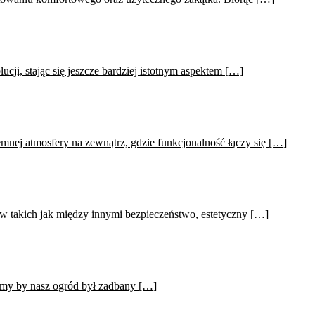
cji, stając się jeszcze bardziej istotnym aspektem […]
mnej atmosfery na zewnątrz, gdzie funkcjonalność łączy się […]
 takich jak między innymi bezpieczeństwo, estetyczny […]
my by nasz ogród był zadbany […]