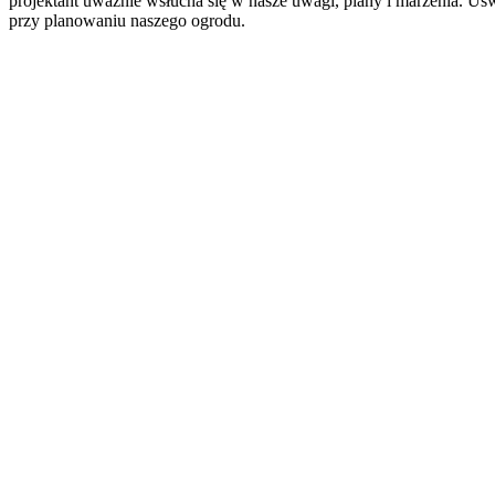
projektant uważnie wsłucha się w nasze uwagi, plany i marzenia. Uśw
przy planowaniu naszego ogrodu.