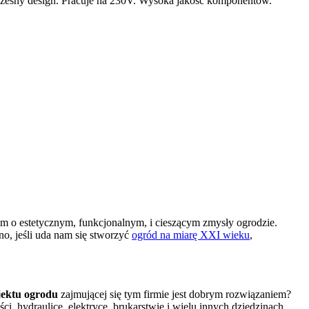
zesny design. Pracuje na 230V. Wysoka jakość komponentów.
em o estetycznym, funkcjonalnym, i cieszącym zmysły ogrodzie.
o, jeśli uda nam się stworzyć
ogród na miarę XXI wieku
,
jektu ogrodu
zajmującej się tym firmie jest dobrym rozwiązaniem?
i, hydraulice, elektryce, brukarstwie i wielu innych dziedzinach