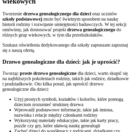
wiekowych
Tworzenie
drzewa genealogicznego dla dzieci
oraz uczniów
szkoły podstawowej
może być świetnym sposobem na naukę
historii rodziny i rozwijanie umiejętności badawczych. W tej sekcji
omówimy, jak dostosować projekt
drzewa genealogicznego
do
różnych grup wiekowych, w tym dla przedszkolaków.
Szukasz oświetlenia dedykowanego dla szkoły zapraszam zapoznaj
się z naszą ofertą.
Drzewo genealogiczne dla dzieci: jak je uprościć?
Tworząc
proste drzewo genealogiczne
dla dzieci, warto skupić się
na najbliższych pokoleniach rodziny, takich jak rodzice, dziadkowie
i pradziadkowie. Oto kilka porad, jak uprościć drzewo
genealogiczne dla dzieci:
Użyj prostych symboli, kształtów i kolorów, które pomogą
dzieciom zrozumieć strukturę drzewa
Wprowadź podstawowe informacje, takie jak imiona,
nazwiska i relacje między członkami rodziny
Wykorzystaj materiały edukacyjne, takie jak karty pracy,
puzzle czy gry, które ułatwią naukę genealogii
Zachęć dzieci do współpracy z rodzicami, dziadkami czy