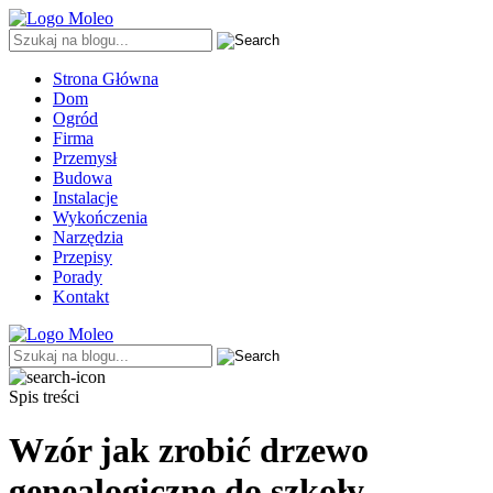
Strona Główna
Dom
Ogród
Firma
Przemysł
Budowa
Instalacje
Wykończenia
Narzędzia
Przepisy
Porady
Kontakt
Spis treści
Wzór jak zrobić drzewo
genealogiczne do szkoły