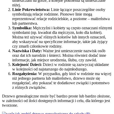
umieszczani na górze, a kolejne pokolenia są umieszczane
niżej.
Linie Pokrewieństwa:
Linie łączące poszczególne osoby
symbolizują relacje rodzinne. Pionowe linie mogą
reprezentować relacje rodzicielskie, a poziome – małżeństwa
lub partnerstwa.
Symbolika:
Mężczyźni i kobiety są często oznaczani różnymi
symbolami (np. kwadrat dla mężczyzn, koło dla kobiet).
Można też używać różnych kolorów lub innych oznaczeń,
aby wskazywać na specyficzne informacje, takie jak żyjący
czy zmarli członkowie rodziny.
Nazwiska i Daty:
Ważne jest umieszczenie nazwisk osób
oraz dat ich narodzin i śmierci. Można również dodać inne
informacje, jak miejsce urodzenia, ślubu, czy zawód.
Kolejność Dzieci:
Dzieci w rodzinie są zazwyczaj układane
w kolejności od najstarszego do najmłodszego.
Rozgałęzienia:
W przypadku, gdy ktoś w rodzinie ma więcej
niż jednego partnera lub małżeństwo, drzewo może się
rozgałęziać, aby pokazać te dodatkowe związki i potomstwo
z różnych związków.
Drzewo genealogiczne może być bardzo proste lub bardzo złożone,
w zależności od ilości dostępnych informacji i celu, dla którego jest
tworzone.