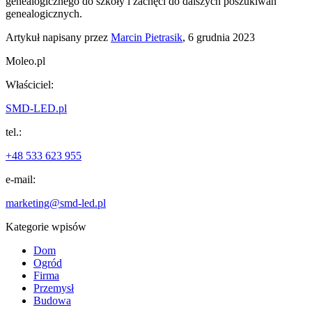
genealogicznego do szkoły i zachęci do dalszych poszukiwań
genealogicznych.
Artykuł napisany przez
Marcin Pietrasik
, 6 grudnia 2023
Moleo.pl
Właściciel:
SMD-LED.pl
tel.:
+48 533 623 955
e-mail:
marketing@smd-led.pl
Kategorie wpisów
Dom
Ogród
Firma
Przemysł
Budowa