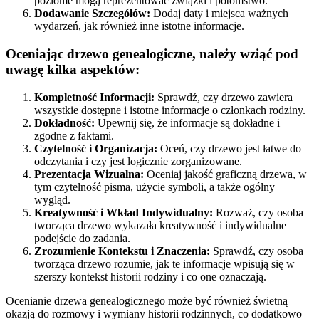
poziome mogą reprezentować związki i potomstwo.
Dodawanie Szczegółów:
Dodaj daty i miejsca ważnych
wydarzeń, jak również inne istotne informacje.
Oceniając drzewo genealogiczne, należy wziąć pod
uwagę kilka aspektów:
Kompletność Informacji:
Sprawdź, czy drzewo zawiera
wszystkie dostępne i istotne informacje o członkach rodziny.
Dokładność:
Upewnij się, że informacje są dokładne i
zgodne z faktami.
Czytelność i Organizacja:
Oceń, czy drzewo jest łatwe do
odczytania i czy jest logicznie zorganizowane.
Prezentacja Wizualna:
Oceniaj jakość graficzną drzewa, w
tym czytelność pisma, użycie symboli, a także ogólny
wygląd.
Kreatywność i Wkład Indywidualny:
Rozważ, czy osoba
tworząca drzewo wykazała kreatywność i indywidualne
podejście do zadania.
Zrozumienie Kontekstu i Znaczenia:
Sprawdź, czy osoba
tworząca drzewo rozumie, jak te informacje wpisują się w
szerszy kontekst historii rodziny i co one oznaczają.
Ocenianie drzewa genealogicznego może być również świetną
okazją do rozmowy i wymiany historii rodzinnych, co dodatkowo