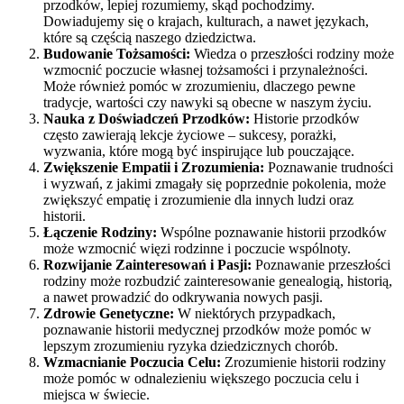
przodków, lepiej rozumiemy, skąd pochodzimy.
Dowiadujemy się o krajach, kulturach, a nawet językach,
które są częścią naszego dziedzictwa.
Budowanie Tożsamości:
Wiedza o przeszłości rodziny może
wzmocnić poczucie własnej tożsamości i przynależności.
Może również pomóc w zrozumieniu, dlaczego pewne
tradycje, wartości czy nawyki są obecne w naszym życiu.
Nauka z Doświadczeń Przodków:
Historie przodków
często zawierają lekcje życiowe – sukcesy, porażki,
wyzwania, które mogą być inspirujące lub pouczające.
Zwiększenie Empatii i Zrozumienia:
Poznawanie trudności
i wyzwań, z jakimi zmagały się poprzednie pokolenia, może
zwiększyć empatię i zrozumienie dla innych ludzi oraz
historii.
Łączenie Rodziny:
Wspólne poznawanie historii przodków
może wzmocnić więzi rodzinne i poczucie wspólnoty.
Rozwijanie Zainteresowań i Pasji:
Poznawanie przeszłości
rodziny może rozbudzić zainteresowanie genealogią, historią,
a nawet prowadzić do odkrywania nowych pasji.
Zdrowie Genetyczne:
W niektórych przypadkach,
poznawanie historii medycznej przodków może pomóc w
lepszym zrozumieniu ryzyka dziedzicznych chorób.
Wzmacnianie Poczucia Celu:
Zrozumienie historii rodziny
może pomóc w odnalezieniu większego poczucia celu i
miejsca w świecie.