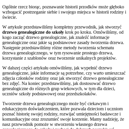
Ogólnie rzecz biorąc, poznawanie historii przodków może głęboko
wzbogacić postrzeganie siebie i swojego miejsca w historii rodziny i
świecie.
W artykule przedstawiliśmy kompletny przewodnik, jak stworzyć
drzewo genealogiczne do szkoły
krok po kroku. Omówiliśmy, od
kogo zacząć drzewo genealogiczne, jak znaleźć informacje
genealogiczne oraz jakie są podstawowe zasady tworzenia drzewa.
Następnie przedstawiliśmy różne metody tworzenia schematu
drzewa genealogicznego, w tym rysowanie prostego drzewa,
korzystanie z szablonów oraz tworzenie unikalnych projektów.
W dalszej części artykułu omówiliśmy, jak wypełnić drzewo
genealogiczne, jakie informacje są potrzebne, czy warto umieszczać
zdjęcia członków rodziny oraz jak stworzyć drzewo genealogiczne
bez zdjęć. Na koniec przedstawiliśmy, jak dostosować drzewo
genealogiczne do różnych grup wiekowych, w tym dla dzieci,
uczniów szkoły podstawowej oraz przedszkolaków.
Tworzenie drzewa genealogicznego może być ciekawym i
edukacyjnym doświadczeniem, które pozwala dzieciom i uczniom
poznać historię swojej rodziny, rozwijać umiejętności badawcze i
komunikacyjne oraz zrozumieć swoje korzenie. Mamy nadzieję, że
nasz przewodnik pomoże w stworzeniu własnego drzewa