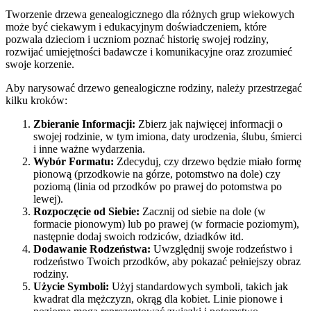
Tworzenie drzewa genealogicznego dla różnych grup wiekowych
może być ciekawym i edukacyjnym doświadczeniem, które
pozwala dzieciom i uczniom poznać historię swojej rodziny,
rozwijać umiejętności badawcze i komunikacyjne oraz zrozumieć
swoje korzenie.
Aby narysować drzewo genealogiczne rodziny, należy przestrzegać
kilku kroków:
Zbieranie Informacji:
Zbierz jak najwięcej informacji o
swojej rodzinie, w tym imiona, daty urodzenia, ślubu, śmierci
i inne ważne wydarzenia.
Wybór Formatu:
Zdecyduj, czy drzewo będzie miało formę
pionową (przodkowie na górze, potomstwo na dole) czy
poziomą (linia od przodków po prawej do potomstwa po
lewej).
Rozpoczęcie od Siebie:
Zacznij od siebie na dole (w
formacie pionowym) lub po prawej (w formacie poziomym),
następnie dodaj swoich rodziców, dziadków itd.
Dodawanie Rodzeństwa:
Uwzględnij swoje rodzeństwo i
rodzeństwo Twoich przodków, aby pokazać pełniejszy obraz
rodziny.
Użycie Symboli:
Użyj standardowych symboli, takich jak
kwadrat dla mężczyzn, okrąg dla kobiet. Linie pionowe i