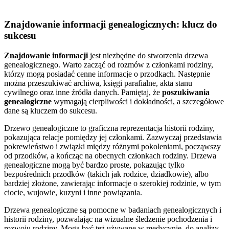
Znajdowanie informacji genealogicznych: klucz do
sukcesu
Znajdowanie informacji
jest niezbędne do stworzenia drzewa
genealogicznego. Warto zacząć od rozmów z członkami rodziny,
którzy mogą posiadać cenne informacje o przodkach. Następnie
można przeszukiwać archiwa, księgi parafialne, akta stanu
cywilnego oraz inne źródła danych. Pamiętaj, że
poszukiwania
genealogiczne
wymagają cierpliwości i dokładności, a szczegółowe
dane są kluczem do sukcesu.
Drzewo genealogiczne to graficzna reprezentacja historii rodziny,
pokazująca relacje pomiędzy jej członkami. Zazwyczaj przedstawia
pokrewieństwo i związki między różnymi pokoleniami, począwszy
od przodków, a kończąc na obecnych członkach rodziny. Drzewa
genealogiczne mogą być bardzo proste, pokazując tylko
bezpośrednich przodków (takich jak rodzice, dziadkowie), albo
bardziej złożone, zawierając informacje o szerokiej rodzinie, w tym
ciocie, wujowie, kuzyni i inne powiązania.
Drzewa genealogiczne są pomocne w badaniach genealogicznych i
historii rodziny, pozwalając na wizualne śledzenie pochodzenia i
rozwoju rodziny. Mogą być też używane w medycynie, do analizy