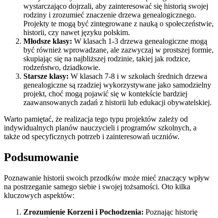
wystarczająco dojrzali, aby zainteresować się historią swojej
rodziny i zrozumieć znaczenie drzewa genealogicznego.
Projekty te mogą być zintegrowane z nauką o społeczeństwie,
historii, czy nawet języku polskim.
Młodsze klasy:
W klasach 1-3 drzewa genealogiczne mogą
być również wprowadzane, ale zazwyczaj w prostszej formie,
skupiając się na najbliższej rodzinie, takiej jak rodzice,
rodzeństwo, dziadkowie.
Starsze klasy:
W klasach 7-8 i w szkołach średnich drzewa
genealogiczne są rzadziej wykorzystywane jako samodzielny
projekt, choć mogą pojawić się w kontekście bardziej
zaawansowanych zadań z historii lub edukacji obywatelskiej.
Warto pamiętać, że realizacja tego typu projektów zależy od
indywidualnych planów nauczycieli i programów szkolnych, a
także od specyficznych potrzeb i zainteresowań uczniów.
Podsumowanie
Poznawanie historii swoich przodków może mieć znaczący wpływ
na postrzeganie samego siebie i swojej tożsamości. Oto kilka
kluczowych aspektów:
Zrozumienie Korzeni i Pochodzenia:
Poznając historię