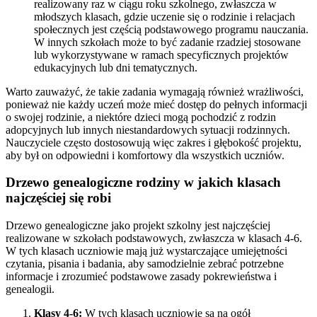
realizowany raz w ciągu roku szkolnego, zwłaszcza w
młodszych klasach, gdzie uczenie się o rodzinie i relacjach
społecznych jest częścią podstawowego programu nauczania.
W innych szkołach może to być zadanie rzadziej stosowane
lub wykorzystywane w ramach specyficznych projektów
edukacyjnych lub dni tematycznych.
Warto zauważyć, że takie zadania wymagają również wrażliwości,
ponieważ nie każdy uczeń może mieć dostęp do pełnych informacji
o swojej rodzinie, a niektóre dzieci mogą pochodzić z rodzin
adopcyjnych lub innych niestandardowych sytuacji rodzinnych.
Nauczyciele często dostosowują więc zakres i głębokość projektu,
aby był on odpowiedni i komfortowy dla wszystkich uczniów.
Drzewo genealogiczne rodziny w jakich klasach
najczęściej się robi
Drzewo genealogiczne jako projekt szkolny jest najczęściej
realizowane w szkołach podstawowych, zwłaszcza w klasach 4-6.
W tych klasach uczniowie mają już wystarczające umiejętności
czytania, pisania i badania, aby samodzielnie zebrać potrzebne
informacje i zrozumieć podstawowe zasady pokrewieństwa i
genealogii.
Klasy 4-6:
W tych klasach uczniowie są na ogół