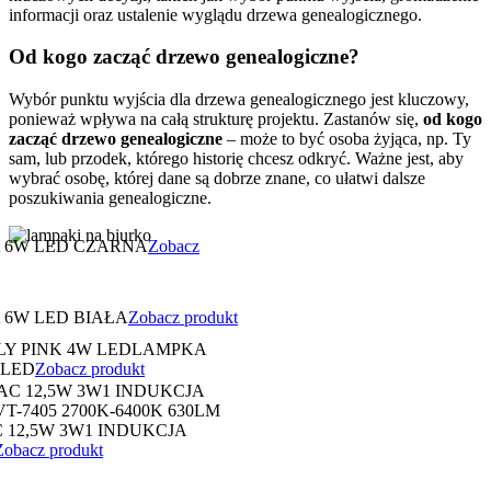
informacji oraz ustalenie wyglądu drzewa genealogicznego.
Od kogo zacząć drzewo genealogiczne?
Wybór punktu wyjścia dla drzewa genealogicznego jest kluczowy,
ponieważ wpływa na całą strukturę projektu. Zastanów się,
od kogo
zacząć drzewo genealogiczne
– może to być osoba żyjąca, np. Ty
sam, lub przodek, którego historię chcesz odkryć. Ważne jest, aby
wybrać osobę, której dane są dobrze znane, co ułatwi dalsze
poszukiwania genealogiczne.
 6W LED CZARNA
Zobacz
6W LED BIAŁA
Zobacz produkt
LAMPKA
 LED
Zobacz produkt
12,5W 3W1 INDUKCJA
Zobacz produkt